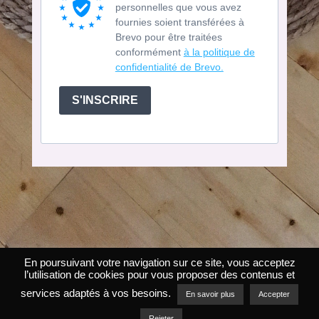
personnelles que vous avez
fournies soient transférées à
Brevo pour être traitées
conformément
à la politique de
confidentialité de Brevo.
S'INSCRIRE
En poursuivant votre navigation sur ce site, vous acceptez
l’utilisation de cookies pour vous proposer des contenus et
services adaptés à vos besoins.
Chemins de naissance ©2026|Site développé avec ♡
En savoir plus
Accepter
par
MS Studio
Rejeter