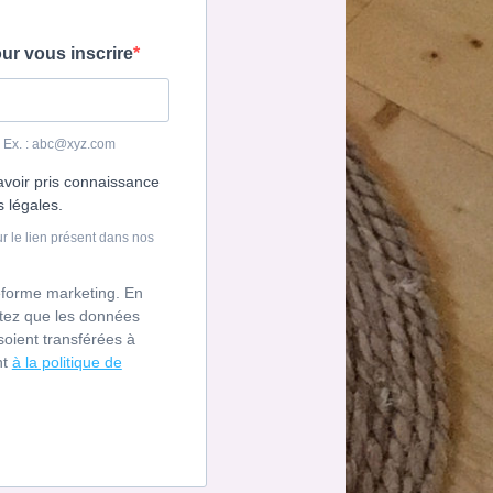
ur vous inscrire
e. Ex. : abc@xyz.com
avoir pris connaissance
s légales.
r le lien présent dans nos
teforme marketing. En
ptez que les données
oient transférées à
nt
à la politique de