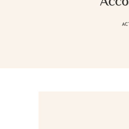
Accom
AC