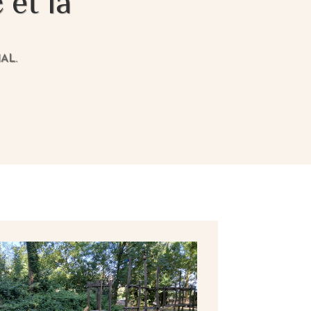
 et la
AL.